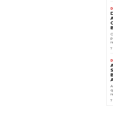
D
O
p
r
7
D
B
A
q
r
7