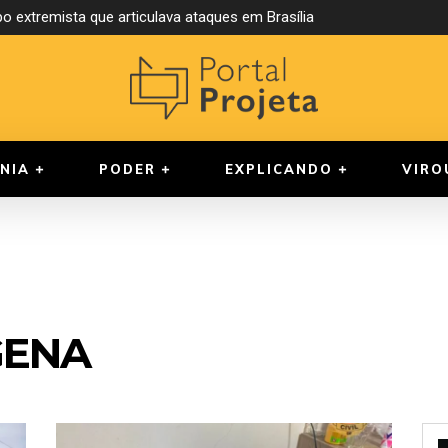
o extremista que articulava ataques em Brasília
NIA
PODER
EXPLICANDO
VIRO
GENA