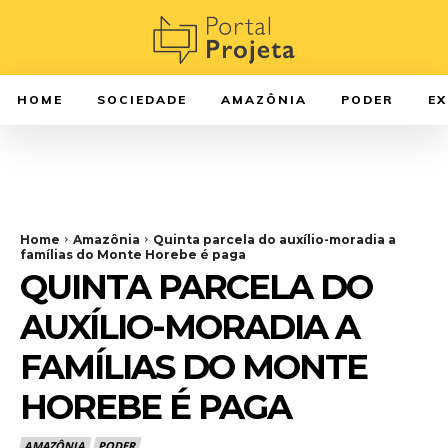
HOME
SOCIEDADE
AMAZÔNIA
PODER
E
Home
Amazônia
Quinta parcela do auxílio-moradia a
famílias do Monte Horebe é paga
QUINTA PARCELA DO
AUXÍLIO-MORADIA A
FAMÍLIAS DO MONTE
HOREBE É PAGA
AMAZÔNIA
PODER