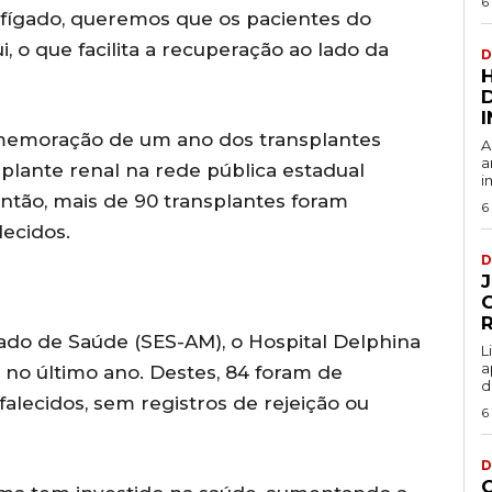
6
e fígado, queremos que os pacientes do
 o que facilita a recuperação ao lado da
D
comemoração de um ano dos transplantes
A
a
splante renal na rede pública estadual
i
ntão, mais de 90 transplantes foram
6
lecidos.
D
ado de Saúde (SES-AM), o Hospital Delphina
L
a
s no último ano. Destes, 84 foram de
d
alecidos, sem registros de rejeição ou
6
D