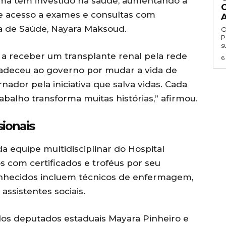
ima tem investido na saúde, aumentando a
 e acesso a exames e consultas com
ria de Saúde, Nayara Maksoud.
O
P
s
 a receber um transplante renal pela rede
6
gradeceu ao governo por mudar a vida de
ador pela iniciativa que salva vidas. Cada
abalho transforma muitas histórias,” afirmou.
ionais
da equipe multidisciplinar do Hospital
com certificados e troféus por seu
onhecidos incluem técnicos de enfermagem,
assistentes sociais.
os deputados estaduais Mayara Pinheiro e