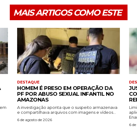
MAIS ARTIGOS COMO ESTE
DESTAQUE
DE
A
HOMEM É PRESO EM OPERAÇÃO DA
JU
PF POR ABUSO SEXUAL INFANTIL NO
CO
AMAZONAS
RE
rem
A investigação aponta que o suspeito armazenava
Lim
e compartilhava arquivos com imagens e vídeos...
apl
Ena
6 de agosto de 2026
6 de