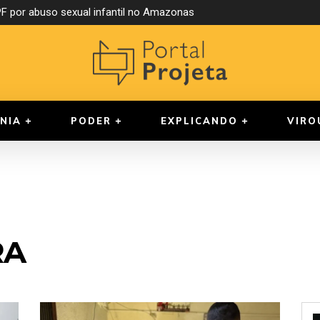
 por abuso sexual infantil no Amazonas
NIA
PODER
EXPLICANDO
VIRO
RA