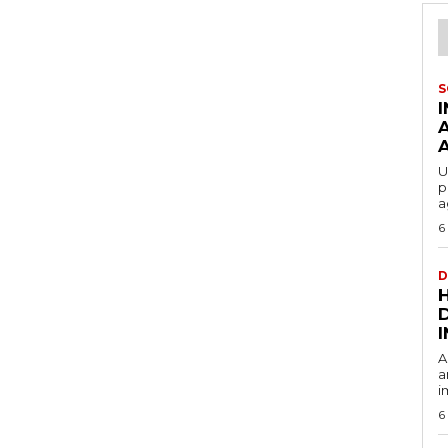
S
U
p
a
6
D
A
a
i
6