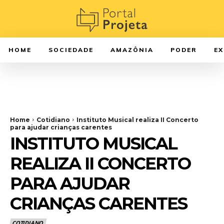
HOME
SOCIEDADE
AMAZÔNIA
PODER
E
Home
Cotidiano
Instituto Musical realiza II Concerto
para ajudar crianças carentes
INSTITUTO MUSICAL
REALIZA II CONCERTO
PARA AJUDAR
CRIANÇAS CARENTES
COTIDIANO