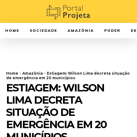
HOME
SOCIEDADE
AMAZÔNIA
PODER
E
Home
Amazônia
Estiagem: Wilson Lima decreta situação
de emergência em 20 municípios
ESTIAGEM: WILSON
LIMA DECRETA
SITUAÇÃO DE
EMERGÊNCIA EM 20
MUNICÍPIOS