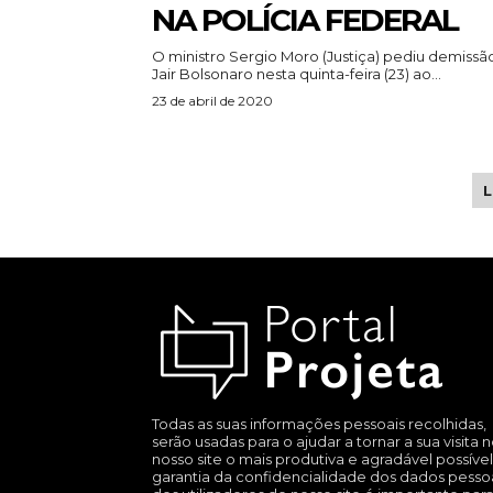
NA POLÍCIA FEDERAL
O ministro Sergio Moro (Justiça) pediu demissã
Jair Bolsonaro nesta quinta-feira (23) ao...
23 de abril de 2020
Todas as suas informações pessoais recolhidas,
serão usadas para o ajudar a tornar a sua visita 
nosso site o mais produtiva e agradável possível
garantia da confidencialidade dos dados pesso