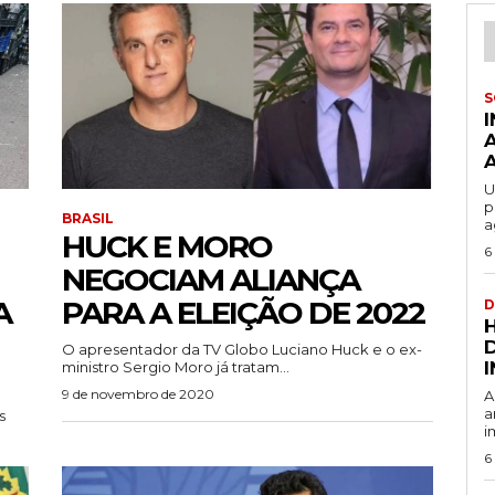
S
U
p
BRASIL
a
HUCK E MORO
6
NEGOCIAM ALIANÇA
A
PARA A ELEIÇÃO DE 2022
D
O apresentador da TV Globo Luciano Huck e o ex-
ministro Sergio Moro já tratam...
9 de novembro de 2020
A
a
s
i
6