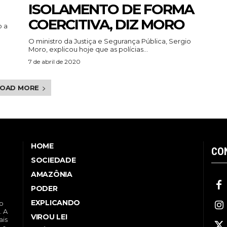
ISOLAMENTO DE FORMA
COERCITIVA, DIZ MORO
o a
O ministro da Justiça e Segurança Pública, Sergio
Moro, explicou hoje que as polícias...
7 de abril de 2020
LOAD MORE
HOME
CO
SOCIEDADE
AMAZÔNIA
PODER
EXPLICANDO
no
. A
VIROU LEI
ais