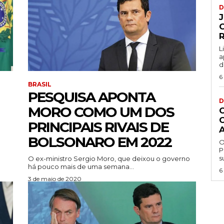
D
L
a
d
6
BRASIL
PESQUISA APONTA
D
MORO COMO UM DOS
PRINCIPAIS RIVAIS DE
BOLSONARO EM 2022
O
P
s
O ex-ministro Sergio Moro, que deixou o governo
há pouco mais de uma semana...
6
3 de maio de 2020