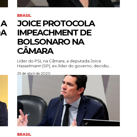
BRASIL
 A
JOICE PROTOCOLA
DA
IMPEACHMENT DE
BOLSONARO NA
CÂMARA
Líder do PSL na Câmara, a deputada Joice
Hasselmann (SP), ex-líder do governo, decidiu...
25 de abril de 2020
BRASIL