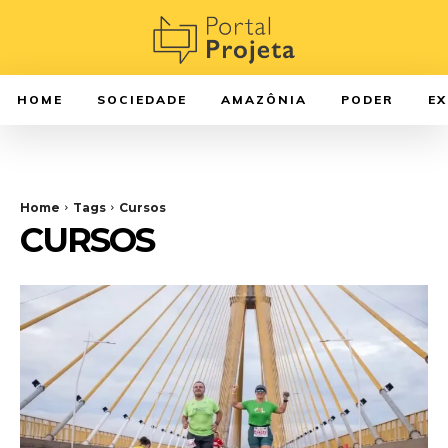
HOME
SOCIEDADE
AMAZÔNIA
PODER
E
Home
Tags
Cursos
CURSOS