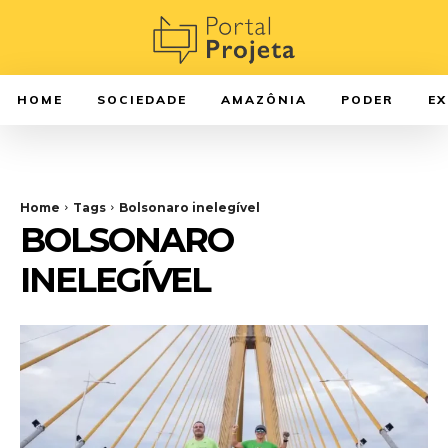
HOME
SOCIEDADE
AMAZÔNIA
PODER
E
Home
Tags
Bolsonaro inelegível
BOLSONARO
INELEGÍVEL