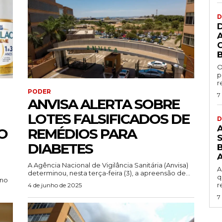
D
O
p
r
PODER
7
ANVISA ALERTA SOBRE
LOTES FALSIFICADOS DE
D
O
REMÉDIOS PARA
DIABETES
B
A Agência Nacional de Vigilância Sanitária (Anvisa)
A
determinou, nesta terça-feira (3), a apreensão de...
q
 no
r
4 de junho de 2025
7