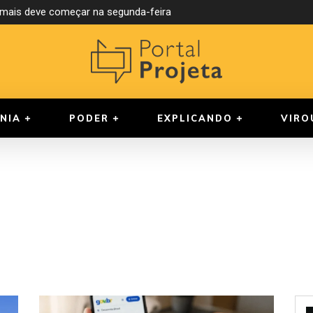
mais deve começar na segunda-feira
 reúne cinco candidatos neste domingo na Band Amazonas
NIA
PODER
EXPLICANDO
VIRO