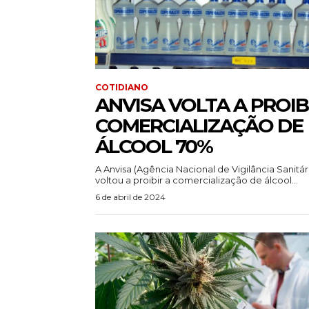
COTIDIANO
ANVISA VOLTA A PROIB
COMERCIALIZAÇÃO DE
ÁLCOOL 70%
A Anvisa (Agência Nacional de Vigilância Sanitár
voltou a proibir a comercialização de álcool...
6 de abril de 2024