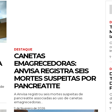
D
I
O
c
DESTAQUE
I
CANETAS
7
A
EMAGRECEDORAS:
ANVISA REGISTRA SEIS
D
MORTES SUSPEITAS POR
PANCREATITE
 de
F
A Anvisa registrou seis mortes suspeitas de
O
pancreatite associadas ao uso de canetas
d
emagrecedoras...
s
9 de fevereiro de 2026
7