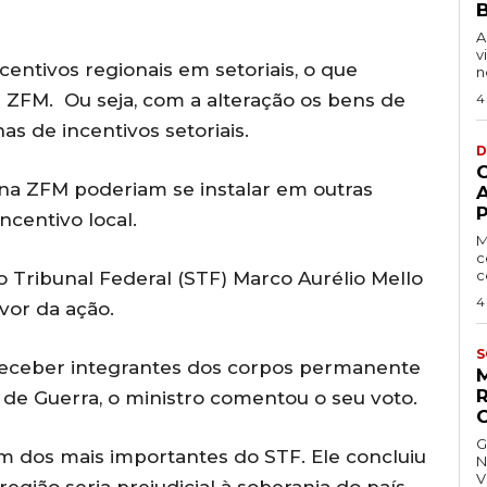
B
A
v
entivos regionais em setoriais, o que
n
 ZFM. Ou seja, com a alteração os bens de
4
s de incentivos setoriais.
D
 na ZFM poderiam se instalar em outras
P
centivo local.
M
c
c
Tribunal Federal (STF) Marco Aurélio Mello
4
avor da ação.
S
eceber integrantes dos corpos permanente
r de Guerra, o ministro comentou o seu voto.
G
m dos mais importantes do STF. Ele concluiu
N
V