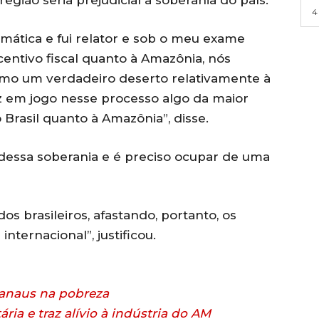
região seria prejudicial à soberania do país.
4
ormática e fui relator e sob o meu exame
centivo fiscal quanto à Amazônia, nós
mo um verdadeiro deserto relativamente à
z em jogo nesse processo algo da maior
o Brasil quanto à Amazônia”, disse.
o dessa soberania e é preciso ocupar de uma
os brasileiros, afastando, portanto, os
nternacional”, justificou.
Manaus na pobreza
ria e traz alívio à indústria do AM