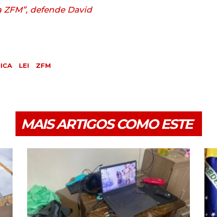
a ZFM”, defende David
ICA
LEI
ZFM
MAIS ARTIGOS COMO ESTE