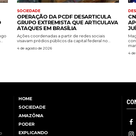
SOCIEDADE
DE
OPERAÇÃO DA PCDF DESARTICULA
CN
O
GRUPO EXTREMISTA QUE ARTICULAVA
AP
ATAQUES EM BRASÍLIA
JU
ingo
Ações coordenadas a partir de redes sociais
Mag
..
visavam prédios públicos da capital federal no...
con
mant
4 de agosto de 2026
4 de
HOME
CO
SOCIEDADE
AMAZÔNIA
PODER
EXPLICANDO
no