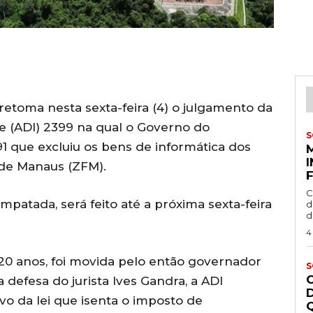
etoma nesta sexta-feira (4) o julgamento da
de (ADI) 2399 na qual o Governo do
S
1 que excluiu os bens de informática dos
 de Manaus (ZFM).
C
mpatada, será feito até a próxima sexta-feira
d
d
4
 20 anos, foi movida pelo então governador
S
efesa do jurista Ives Gandra, a ADI
ivo da lei que isenta o imposto de