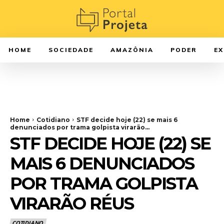
HOME
SOCIEDADE
AMAZÔNIA
PODER
E
Home
Cotidiano
STF decide hoje (22) se mais 6
denunciados por trama golpista virarão...
STF DECIDE HOJE (22) SE
MAIS 6 DENUNCIADOS
POR TRAMA GOLPISTA
VIRARÃO RÉUS
COTIDIANO