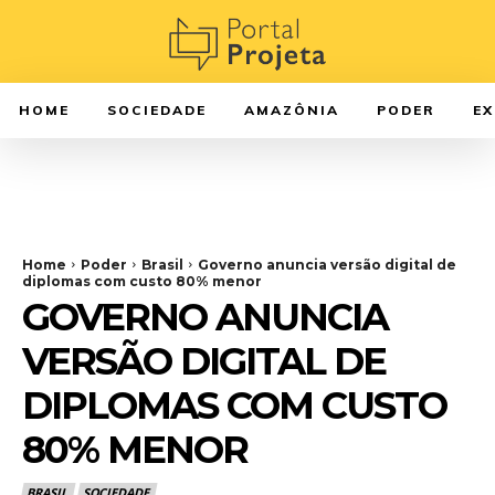
HOME
SOCIEDADE
AMAZÔNIA
PODER
E
Home
Poder
Brasil
Governo anuncia versão digital de
diplomas com custo 80% menor
GOVERNO ANUNCIA
VERSÃO DIGITAL DE
DIPLOMAS COM CUSTO
80% MENOR
BRASIL
SOCIEDADE