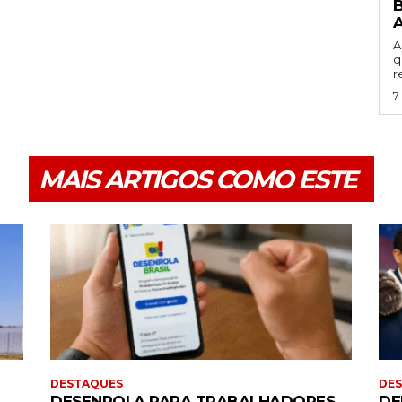
B
A
q
r
7
MAIS ARTIGOS COMO ESTE
DESTAQUES
DE
DESENROLA PARA TRABALHADORES
DE