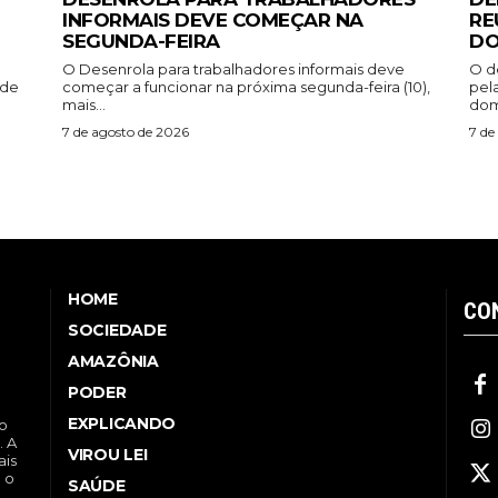
INFORMAIS DEVE COMEÇAR NA
RE
SEGUNDA-FEIRA
DO
O Desenrola para trabalhadores informais deve
O d
ade
começar a funcionar na próxima segunda-feira (10),
pel
mais...
dom
7 de agosto de 2026
7 de
HOME
CO
SOCIEDADE
AMAZÔNIA
PODER
EXPLICANDO
no
. A
VIROU LEI
ais
a o
SAÚDE