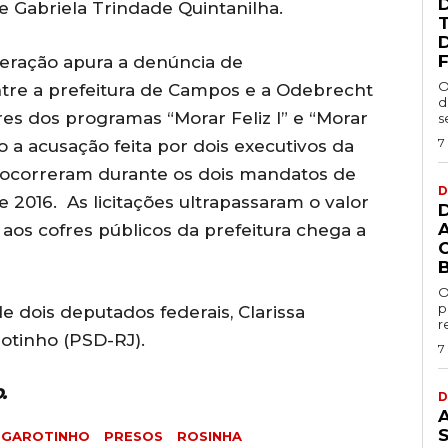
 Gabriela Trindade Quintanilha.
F
eração apura a denúncia de
O
tre a prefeitura de Campos e a Odebrecht
d
es dos programas “Morar Feliz I” e “Morar
s
7
do a acusação feita por dois executivos da
 ocorreram durante os dois mandatos de
D
 2016. As licitações ultrapassaram o valor
 aos cofres públicos da prefeitura chega a
O
p
e dois deputados federais, Clarissa
r
otinho (PSD-RJ).
7
.
D
GAROTINHO
PRESOS
ROSINHA