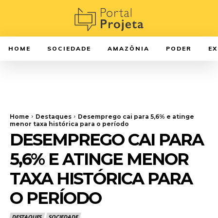
HOME
SOCIEDADE
AMAZÔNIA
PODER
E
Home
Destaques
Desemprego cai para 5,6% e atinge
menor taxa histórica para o período
DESEMPREGO CAI PARA
5,6% E ATINGE MENOR
TAXA HISTÓRICA PARA
O PERÍODO
DESTAQUES
SOCIEDADE