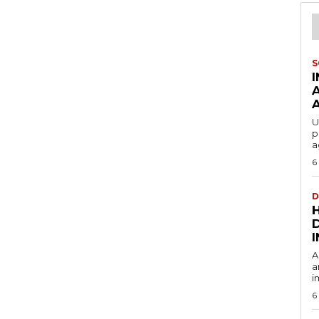
S
U
p
a
6
D
A
a
i
6