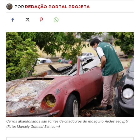
POR
REDAÇÃO PORTAL PROJETA
Carros abandonados são fontes de criadouros do mosquito Aedes aegypti
(Foto: Marcely Gomes/ Semcom)