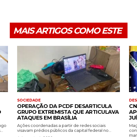
MAIS ARTIGOS COMO ESTE
SOCIEDADE
DE
OPERAÇÃO DA PCDF DESARTICULA
CN
O
GRUPO EXTREMISTA QUE ARTICULAVA
AP
ATAQUES EM BRASÍLIA
JU
ingo
Ações coordenadas a partir de redes sociais
Mag
..
visavam prédios públicos da capital federal no...
con
mant