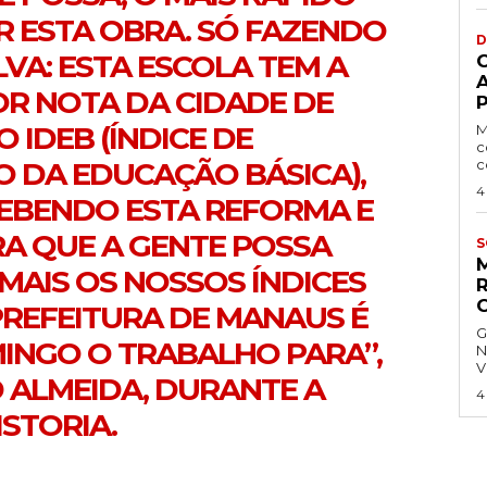
R ESTA OBRA. SÓ FAZENDO
D
VA: ESTA ESCOLA TEM A
OR NOTA DA CIDADE DE
P
 IDEB (ÍNDICE DE
M
c
 DA EDUCAÇÃO BÁSICA),
c
4
CEBENDO ESTA REFORMA E
RA QUE A GENTE POSSA
S
MAIS OS NOSSOS ÍNDICES
PREFEITURA DE MANAUS É
G
MINGO O TRABALHO PARA”,
N
V
 ALMEIDA, DURANTE A
4
ISTORIA.