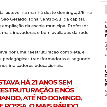
da, esteve, na manhã deste domingo, 3/8, na
São Geraldo, zona Centro-Sul da capital,
S
 e ampliação da escola municipal Professor
s mais inovadoras e bem avaliadas da rede
C
d
d
sava por uma reestruturação completa, é
4
as pedagógicas transformadoras e, segundo
 nos indicadores educacionais.
S
STAVA HÁ 21 ANOS SEM
B
EESTRUTURAÇÃO E NÓS
A
v
ANDO, ATÉ NO DOMINGO,
n
E POSSA, O MAIS RÁPIDO
4