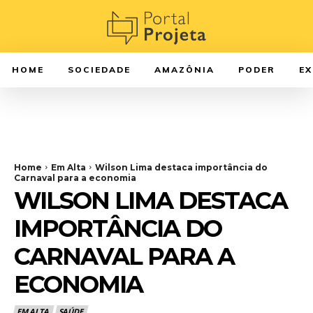
HOME
SOCIEDADE
AMAZÔNIA
PODER
E
Home
Em Alta
Wilson Lima destaca importância do
Carnaval para a economia
WILSON LIMA DESTACA
IMPORTÂNCIA DO
CARNAVAL PARA A
ECONOMIA
EM ALTA
SAÚDE