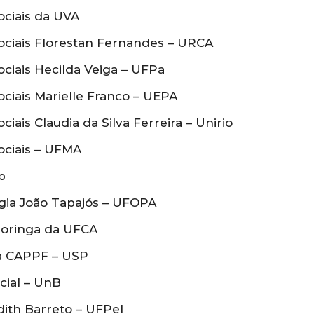
ociais da UVA
ociais Florestan Fernandes – URCA
ciais Hecilda Veiga – UFPa
ciais Marielle Franco – UEPA
ais Claudia da Silva Ferreira – Unirio
ociais – UFMA
p
gia João Tapajós – UFOPA
Moringa da UFCA
a CAPPF – USP
cial – UnB
dith Barreto – UFPel