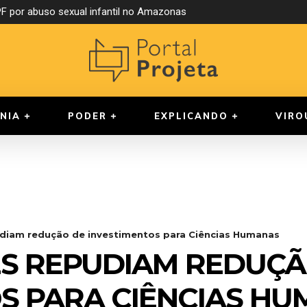
por abuso sexual infantil no Amazonas
ontra cursos de Medicina reprovados no Enamed
NIA
PODER
EXPLICANDO
VIRO
udiam redução de investimentos para Ciências Humanas
ES REPUDIAM REDUÇÃ
S PARA CIÊNCIAS H