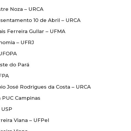
stre Noza – URCA
ssentamento 10 de Abril – URCA
is Ferreira Gullar – UFMA
onomia – UFRJ
 UFOPA
ste do Pará
UFPA
io José Rodrigues da Costa – URCA
da PUC Campinas
– USP
reira Viana – UFPel