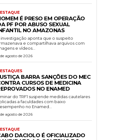
ESTAQUE
HOMEM É PRESO EM OPERAÇÃO
DA PF POR ABUSO SEXUAL
INFANTIL NO AMAZONAS
 investigação aponta que o suspeito
rmazenava e compartilhava arquivos com
magens e vídeos...
 de agosto de 2026
ESTAQUES
JUSTIÇA BARRA SANÇÕES DO MEC
CONTRA CURSOS DE MEDICINA
REPROVADOS NO ENAMED
iminar do TRF1 suspende medidas cautelares
plicadas a faculdades com baixo
esempenho no Enamed...
 de agosto de 2026
ESTAQUE
CABO DACIOLO É OFICIALIZADO