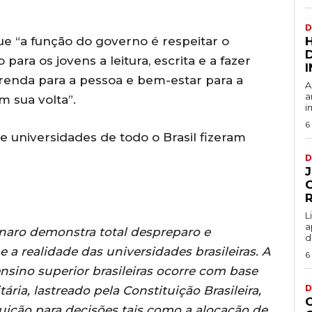
D
ue “a função do governo é respeitar o
para os jovens a leitura, escrita e a fazer
 renda para a pessoa e bem-estar para a
A
a
m sua volta”.
i
6
 universidades de todo o Brasil fizeram
D
L
a
onaro demonstra total despreparo e
d
 realidade das universidades brasileiras. A
6
nsino superior brasileiras ocorre com base
D
ria, lastreado pela Constituição Brasileira,
uição para decisões tais como a alocação de