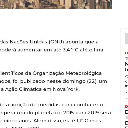
 das Nações Unidas (ONU) aponta que a
oderá aumentar em até 3,4 º C até o final
D
I
entíficos da Organização Meteorológica
O
ados, foi publicado nesse domingo (22), um
c
I
e a Ação Climática em Nova York.
7
e a adoção de medidas para combater o
D
mperatura do planeta de 2015 para 2019 será
 cinco anos. Além disso, ela é 1,1º C mais