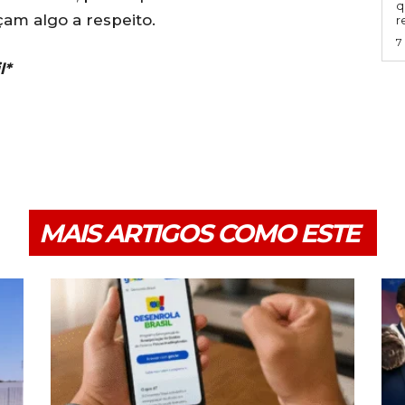
q
çam algo a respeito.
r
7
l*
MAIS ARTIGOS COMO ESTE