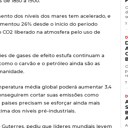
F
s de 1850 a 1900.
O
d
mento dos níveis dos mares tem acelerado, e
s
umentou 26% desde o início do período
7
o CO2 liberado na atmosfera pelo uso de
D
s de gases de efeito estufa continuam a
como o carvão e o petróleo ainda são as
O
umanidade.
p
r
7
temperatura média global poderá aumentar 3,4
onseguirem cortar suas emissões como
D
países precisam se esforçar ainda mais
ima dos níveis pré-industriais.
B
A
 Guterres, pediu que líderes mundiais levem