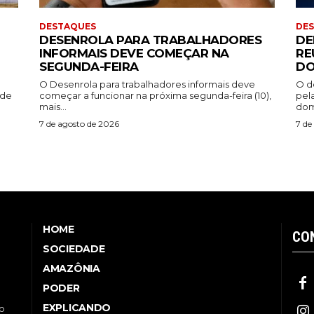
DESTAQUES
DE
DESENROLA PARA TRABALHADORES
DE
INFORMAIS DEVE COMEÇAR NA
RE
SEGUNDA-FEIRA
DO
O Desenrola para trabalhadores informais deve
O d
ade
começar a funcionar na próxima segunda-feira (10),
pel
mais...
dom
7 de agosto de 2026
7 de
HOME
CO
SOCIEDADE
AMAZÔNIA
PODER
EXPLICANDO
no