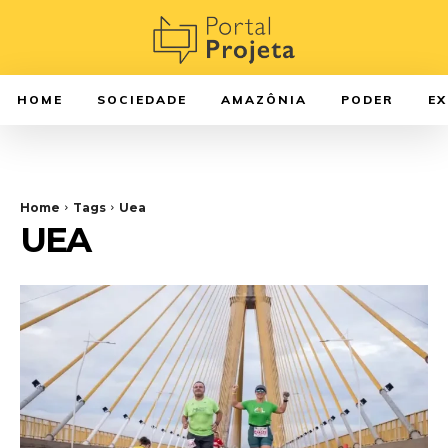
HOME
SOCIEDADE
AMAZÔNIA
PODER
E
Home
Tags
Uea
UEA