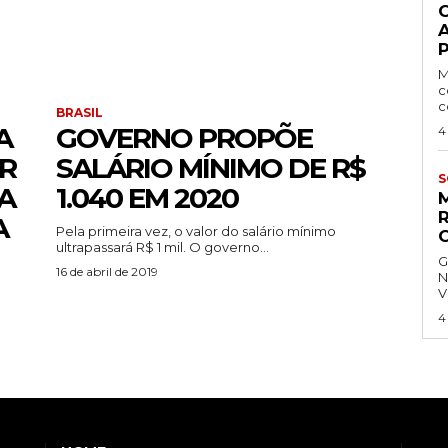
P
M
c
c
BRASIL
A
GOVERNO PROPÕE
4
R
SALÁRIO MÍNIMO DE R$
S
A
1.040 EM 2020
A
Pela primeira vez, o valor do salário mínimo
ultrapassará R$ 1 mil. O governo...
G
16 de abril de 2019
N
V
4