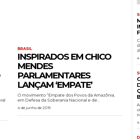
S
C
d
BRASIL
d
INSPIRADOS EM CHICO
4
MENDES
O
PARLAMENTARES
S
LANÇAM ‘EMPATE’
O movimento “Empate dos Povos da Amazônia,
B
ral
em Defesa da Soberania Nacional e de...
A
4 de junho de 2019
v
n
4
D