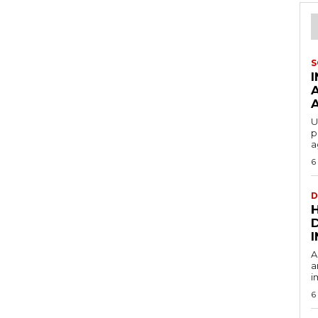
S
U
p
a
6
D
A
a
i
6