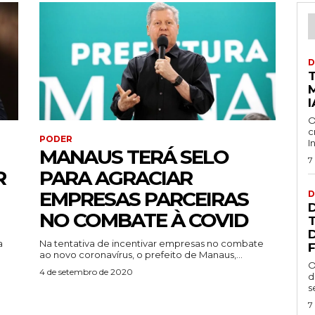
D
I
O
c
PODER
I
MANAUS TERÁ SELO
7
R
PARA AGRACIAR
EMPRESAS PARCEIRAS
D
NO COMBATE À COVID
a
Na tentativa de incentivar empresas no combate
F
ao novo coronavírus, o prefeito de Manaus,...
O
4 de setembro de 2020
d
s
7