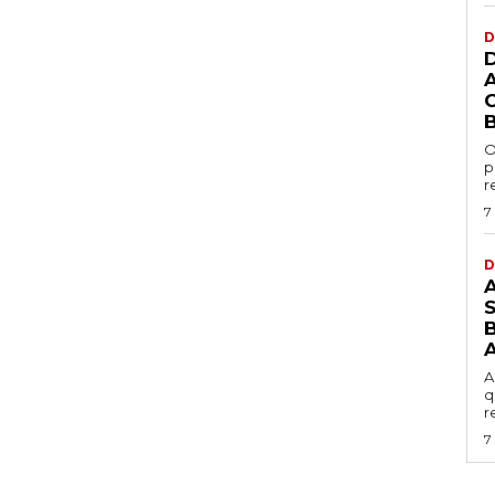
D
O
p
r
7
D
B
A
q
r
7