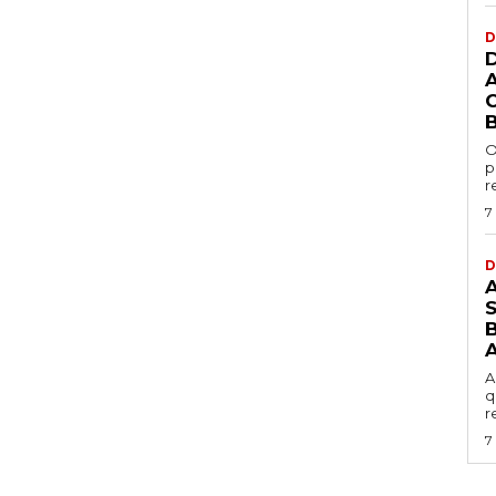
D
O
p
r
7
D
B
A
q
r
7