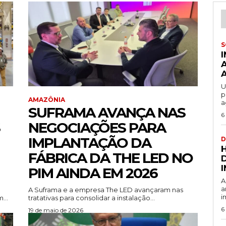
S
U
p
AMAZÔNIA
a
SUFRAMA AVANÇA NAS
6
NEGOCIAÇÕES PARA
IMPLANTAÇÃO DA
D
FÁBRICA DA THE LED NO
PIM AINDA EM 2026
A
a
A Suframa e a empresa The LED avançaram nas
i
...
tratativas para consolidar a instalação...
6
19 de maio de 2026