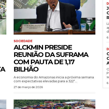
D
L
a
d
6
SOCIEDADE
ALCKMIN PRESIDE
D
REUNIÃO DA SUFRAMA
COM PAUTA DE 1,17
TA
BILHÃO
O
P
s
A economia do Amazonas inicia a próxima semana
com expectativas elevadas para a 322ª...
6
27 de março de 2026