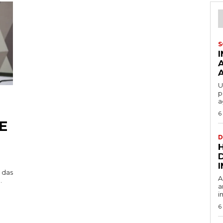
S
U
p
a
6
E
D
 das
A
.
a
i
6