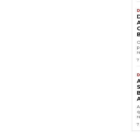
D
O
p
r
7
D
B
A
q
r
7