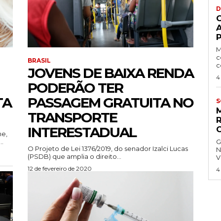
D
P
M
c
BRASIL
c
JOVENS DE BAIXA RENDA
4
PODERÃO TER
TA
PASSAGEM GRATUITA NO
S
TRANSPORTE
INTERESTADUAL
ne,
..
G
O Projeto de Lei 1376/2019, do senador Izalci Lucas
N
(PSDB) que amplia o direito...
V
12 de fevereiro de 2020
4