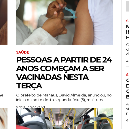
S
C
d
SAÚDE
d
PESSOAS A PARTIR DE 24
4
ANOS COMEÇAM A SER
VACINADAS NESTA
S
TERÇA
ne,
O prefeito de Manaus, David Almeida, anunciou, no
B
..
início da noite desta segunda-feira(5), mais uma...
A
5 de julho de 2021
v
n
4