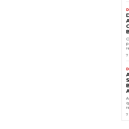
D
O
p
r
7
D
B
A
q
r
7