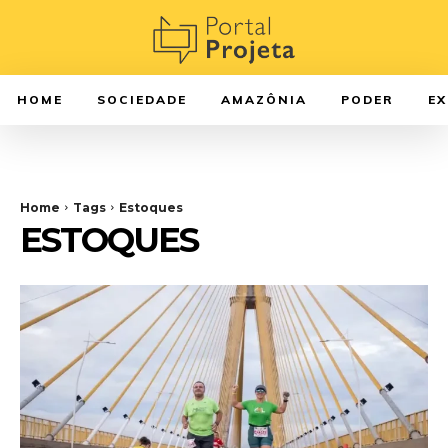
HOME
SOCIEDADE
AMAZÔNIA
PODER
E
Home
Tags
Estoques
ESTOQUES