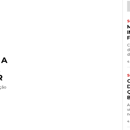
S
C
d
d
 A
4
R
S
ação
B
A
v
n
4