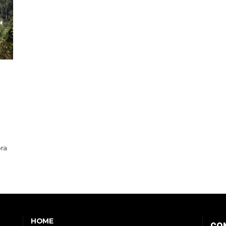
ora
HOME