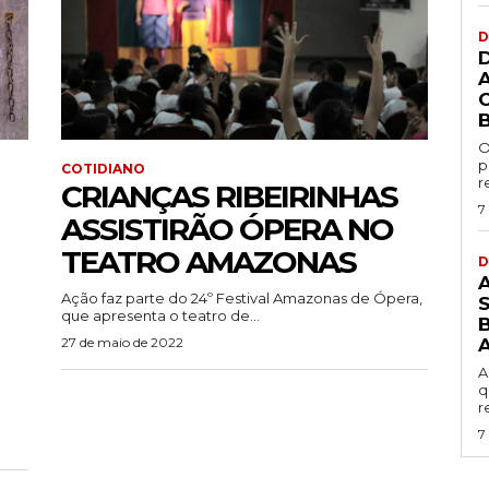
D
O
p
COTIDIANO
r
CRIANÇAS RIBEIRINHAS
7
ASSISTIRÃO ÓPERA NO
TEATRO AMAZONAS
D
Ação faz parte do 24º Festival Amazonas de Ópera,
que apresenta o teatro de...
B
27 de maio de 2022
A
q
r
7