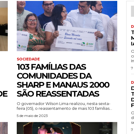
D
I
O
c
SOCIEDADE
I
103 FAMÍLIAS DAS
7
COMUNIDADES DA
SHARP E MANAUS 2000
D
DE
SÃO REASSENTADAS
O governador Wilson Lima realizou, nesta sexta-
F
feira (05), o reassentamento de mais 103 famílias...
O
5 de maio de 2023
d
s
7