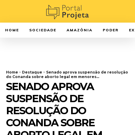
HOME
SOCIEDADE
AMAZÔNIA
PODER
E
Home
Destaque
Senado aprova suspensão de resolução
do Conanda sobre aborto legal em menores...
SENADO APROVA
SUSPENSÃO DE
RESOLUÇÃO DO
CONANDA SOBRE
ABORTO LEGAL EM