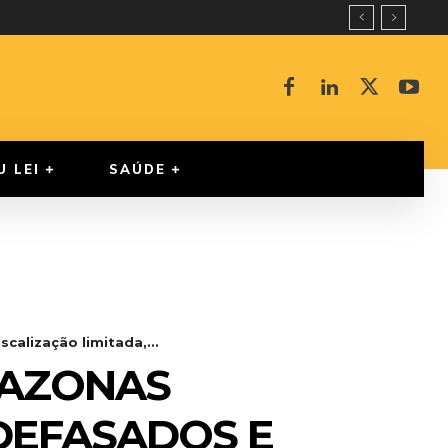
U LEI
SAÚDE
alização limitada,...
MAZONAS
DEFASADOS E