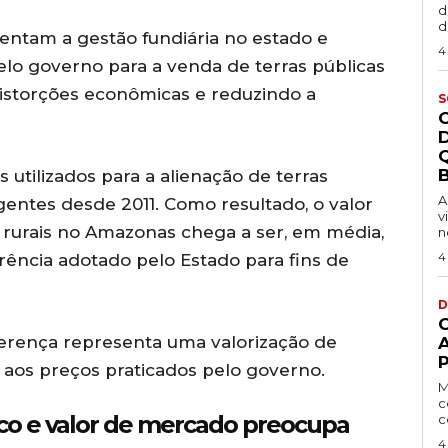
d
d
entam a gestão fundiária no estado e
4
elo governo para a venda de terras públicas
distorções econômicas e reduzindo a
S
B
utilizados para a alienação de terras
A
entes desde 2011. Como resultado, o valor
v
rurais no Amazonas chega a ser, em média,
n
4
rência adotado pelo Estado para fins de
D
ferença representa uma valorização de
P
os preços praticados pelo governo.
M
c
ico e valor de mercado preocupa
c
4