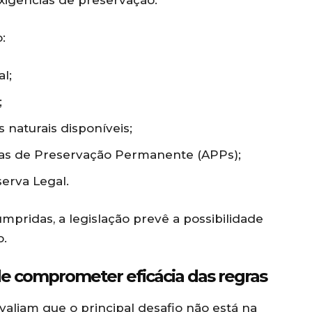
igências de preservação.
:
l;
;
 naturais disponíveis;
reas de Preservação Permanente (APPs);
erva Legal.
mpridas, a legislação prevê a possibilidade
o.
ode comprometer eficácia das regras
valiam que o principal desafio não está na