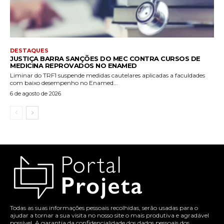
DESTAQUES
JUSTIÇA BARRA SANÇÕES DO MEC CONTRA CURSOS DE
MEDICINA REPROVADOS NO ENAMED
Liminar do TRF1 suspende medidas cautelares aplicadas a faculdades
com baixo desempenho no Enamed...
6 de agosto de 2026
Todas as suas informações pessoais recolhidas, serão usadas para o
ajudar a tornar a sua visita no nosso site o mais produtiva e agradável
possível. A garantia da confidencialidade dos dados pessoais dos