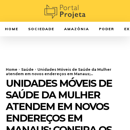
HOME
SOCIEDADE
AMAZÔNIA
PODER
E
Home
Saúde
Unidades Móveis de Saúde da Mulher
atendem em novos endereços em Manaus;...
UNIDADES MÓVEIS DE
SAÚDE DA MULHER
ATENDEM EM NOVOS
ENDEREÇOS EM
MANAUS; CONFIRA OS