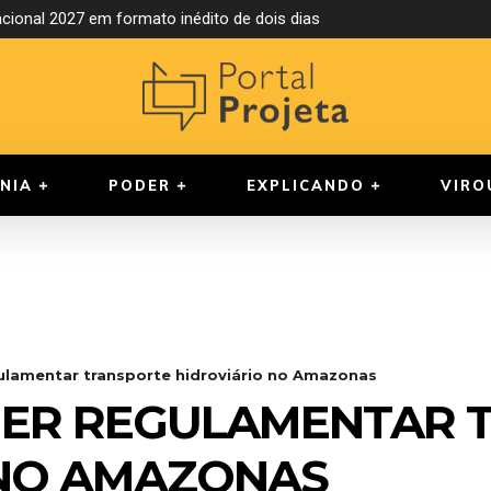
ional 2027 em formato inédito de dois dias
rupo extremista que articulava ataques em Brasília
NIA
PODER
EXPLICANDO
VIRO
ulamentar transporte hidroviário no Amazonas
UER REGULAMENTAR 
 NO AMAZONAS