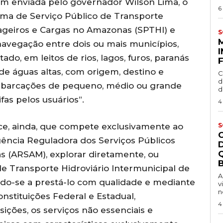
 enviada pelo governador Wilson Lima, o
6
istema de Serviço Público de Transporte
sageiros e Cargas no Amazonas (SPTHI) e
S
 navegação entre dois ou mais municípios,
tado, em leitos de rios, lagos, furos, paranás
de águas altas, com origem, destino e
C
d
embarcações de pequeno, médio ou grande
d
as pelos usuários”.
4
ce, ainda, que compete exclusivamente ao
S
ência Reguladora dos Serviços Públicos
 (ARSAM), explorar diretamente, ou
B
de Transporte Hidroviário lntermunicipal de
A
ndo-se a prestá-lo com qualidade e mediante
v
n
Constituições Federal e Estadual,
4
ições, os serviços não essenciais e