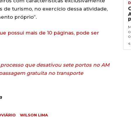
eiros com características exclusivamente
D
s de turismo, no exercício dessa atividade,
ento próprio”.
P
M
c
ue possui mais de 10 páginas, pode ser
c
4
processo que desativou sete portos no AM
 passagem gratuita no transporte
a
VIÁRIO
WILSON LIMA