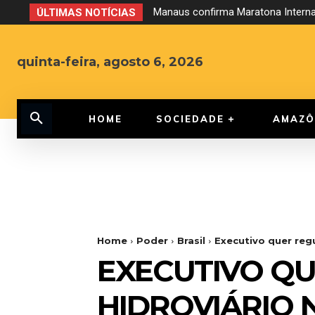
Manaus confirma Maratona Internac
Operação da PCDF desarticula g
ÚLTIMAS NOTÍCIAS
quinta-feira, agosto 6, 2026
HOME
SOCIEDADE
AMAZÔ
Home
Poder
Brasil
Executivo quer reg
EXECUTIVO Q
HIDROVIÁRIO