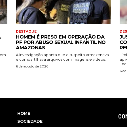
DESTAQUE
DE
A
HOMEM É PRESO EM OPERAÇÃO DA
JU
PF POR ABUSO SEXUAL INFANTIL NO
CO
AMAZONAS
RE
rem
A investigação aponta que o suspeito armazenava
Lim
e compartilhava arquivos com imagens e vídeos...
apl
Ena
6 de agosto de 2026
6 de
HOME
CO
SOCIEDADE