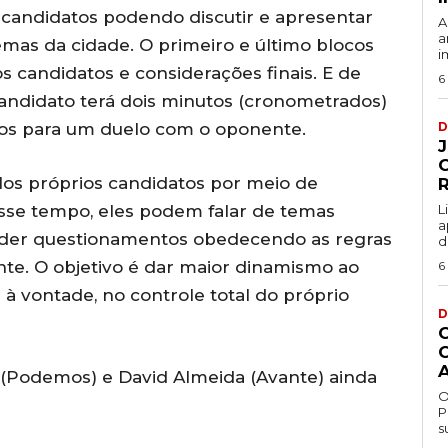
 candidatos podendo discutir e apresentar
A
a
emas da cidade. O primeiro e último blocos
i
 candidatos e considerações finais. E de
6
andidato terá dois minutos (cronometrados)
cos para um duelo com o oponente.
D
los próprios candidatos por meio de
Nesse tempo, eles podem falar de temas
L
a
onder questionamentos obedecendo as regras
d
te. O objetivo é dar maior dinamismo ao
6
 à vontade, no controle total do próprio
D
Podemos) e David Almeida (Avante) ainda
O
P
s