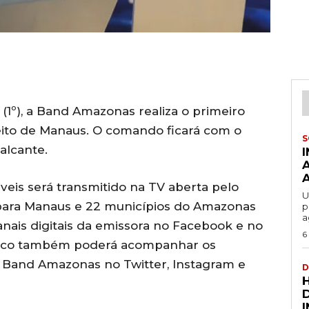
a (1º), a Band Amazonas realiza o primeiro
eito de Manaus. O comando ficará com o
S
alcante.
veis será transmitido na TV aberta pelo
U
8 para Manaus e 22 municípios do Amazonas
p
a
nais digitais da emissora no Facebook e no
6
lico também poderá acompanhar os
a Band Amazonas no Twitter, Instagram e
D