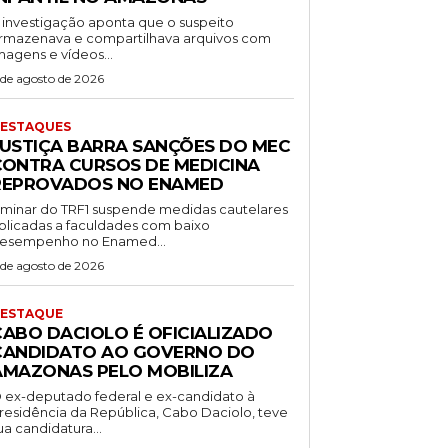
 investigação aponta que o suspeito
rmazenava e compartilhava arquivos com
magens e vídeos...
 de agosto de 2026
ESTAQUES
JUSTIÇA BARRA SANÇÕES DO MEC
CONTRA CURSOS DE MEDICINA
REPROVADOS NO ENAMED
iminar do TRF1 suspende medidas cautelares
plicadas a faculdades com baixo
esempenho no Enamed...
 de agosto de 2026
ESTAQUE
CABO DACIOLO É OFICIALIZADO
CANDIDATO AO GOVERNO DO
AMAZONAS PELO MOBILIZA
 ex-deputado federal e ex-candidato à
residência da República, Cabo Daciolo, teve
ua candidatura...