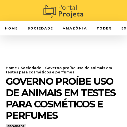
HOME
SOCIEDADE
AMAZÔNIA
PODER
E
Home
Sociedade
Governo proíbe uso de animais em
testes para cosméticos e perfumes
GOVERNO PROÍBE USO
DE ANIMAIS EM TESTES
PARA COSMÉTICOS E
PERFUMES
SOCIEDADE