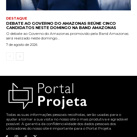
DESTAQUE
DEBATE AO GOVERNO DO AMAZONAS REÚNE CINCO
CANDIDATOS NESTE DOMINGO NA BAND AMAZONAS
O debate ao Governo do Amazonas promovido pela Band Amazonas
será realizado neste domingo...
7 de agosto de 2026
Todas as suas informações pessoais recolhidas, serão usadas para o
ajudar a tornar a sua visita no nosso site o mais produtiva e agradável
possível. A garantia da confidencialidade dos dados pessoais dos
utilizadores do nosso site é importante para o Portal Projeta.