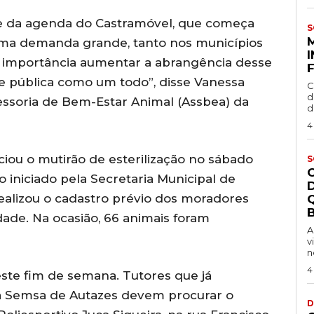
e da agenda do Castramóvel, que começa
S
 uma demanda grande, tanto nos municípios
a importância aumentar a abrangência desse
de pública como um todo”, disse Vanessa
C
d
essoria de Bem-Estar Animal (Assbea) da
d
4
ciou o mutirão de esterilização no sábado
S
o iniciado pela Secretaria Municipal de
ealizou o cadastro prévio dos moradores
B
dade. Na ocasião, 66 animais foram
A
v
n
4
este fim de semana. Tutores que já
 à Semsa de Autazes devem procurar o
D