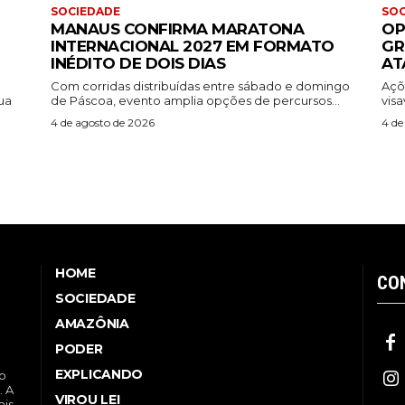
SOCIEDADE
SOC
MANAUS CONFIRMA MARATONA
OP
INTERNACIONAL 2027 EM FORMATO
GR
INÉDITO DE DOIS DIAS
AT
Com corridas distribuídas entre sábado e domingo
Açõ
ua
de Páscoa, evento amplia opções de percursos...
visa
4 de agosto de 2026
4 de
HOME
CO
SOCIEDADE
AMAZÔNIA
PODER
EXPLICANDO
no
. A
VIROU LEI
ais