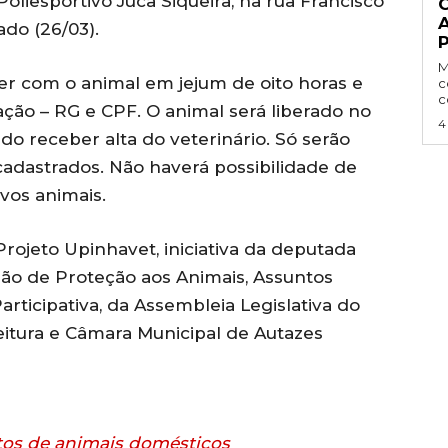
Poliesportivo Juca Siqueira, na rua Francisco
ado (26/03).
P
M
r com o animal em jejum de oito horas e
c
c
ção – RG e CPF. O animal será liberado no
4
 receber alta do veterinário. Só serão
cadastrados. Não haverá possibilidade de
os animais.
Projeto Upinhavet, iniciativa da deputada
são de Proteção aos Animais, Assuntos
articipativa, da Assembleia Legislativa do
itura e Câmara Municipal de Autazes
tos de animais domésticos