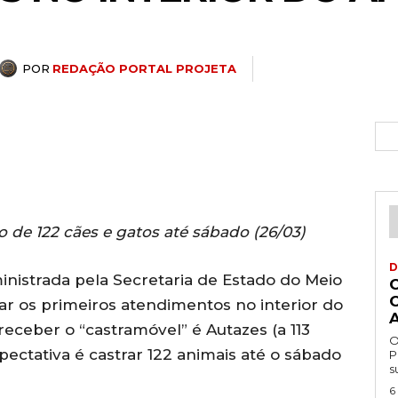
POR
REDAÇÃO PORTAL PROJETA
ão de 122 cães e gatos até sábado (26/03)
D
nistrada pela Secretaria de Estado do Meio
r os primeiros atendimentos no interior do
eceber o “castramóvel” é Autazes (a 113
O
ectativa é castrar 122 animais até o sábado
P
s
6