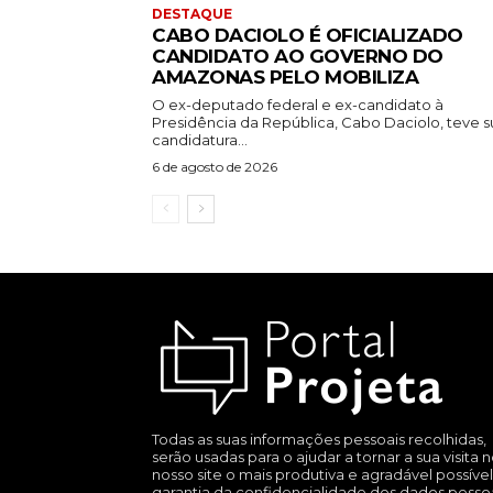
DESTAQUE
CABO DACIOLO É OFICIALIZADO
CANDIDATO AO GOVERNO DO
AMAZONAS PELO MOBILIZA
O ex-deputado federal e ex-candidato à
Presidência da República, Cabo Daciolo, teve s
candidatura...
6 de agosto de 2026
Todas as suas informações pessoais recolhidas,
serão usadas para o ajudar a tornar a sua visita 
nosso site o mais produtiva e agradável possível
garantia da confidencialidade dos dados pesso