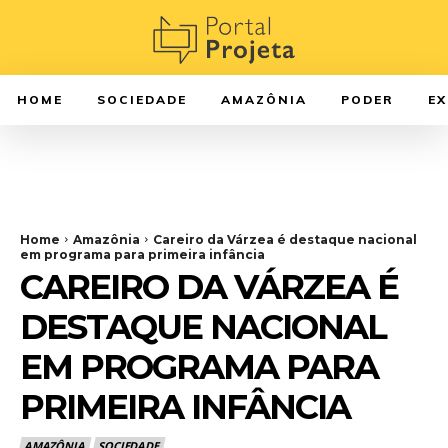
HOME
SOCIEDADE
AMAZÔNIA
PODER
E
Home
Amazônia
Careiro da Várzea é destaque nacional
em programa para primeira infância
CAREIRO DA VÁRZEA É
DESTAQUE NACIONAL
EM PROGRAMA PARA
PRIMEIRA INFÂNCIA
AMAZÔNIA
SOCIEDADE