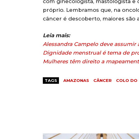
com ginecologista, mastologista e 
próprio. Lembramos que, na oncolog
câncer é descoberto, maiores são a
Leia mais:
Alessandra Campelo deve assumir a
Dignidade menstrual é tema de pro
Mulheres têm direito a mapeamen
TAGS
AMAZONAS
CÂNCER
COLO DO