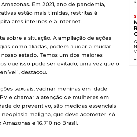
4
o Amazonas. Em 2021, ano de pandemia,
ativas estão mais tímidas, restritas à
S
talares internos e à internet.
rta sobre a situação. A ampliação de ações
G
ogias como aliadas, podem ajudar a mudar
N
V
a nosso estado. Temos um dos maiores
4
os que isso pode ser evitado, uma vez que o
enível”, destacou.
ações sexuais, vacinar meninas em idade
 HPV e chamar a atenção de mulheres em
dade do preventivo, são medidas essenciais
e neoplasia maligna, que deve acometer, só
Amazonas e 16.710 no Brasil.