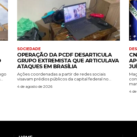
SOCIEDADE
DE
OPERAÇÃO DA PCDF DESARTICULA
CN
O
GRUPO EXTREMISTA QUE ARTICULAVA
AP
ATAQUES EM BRASÍLIA
JU
ingo
Ações coordenadas a partir de redes sociais
Mag
..
visavam prédios públicos da capital federal no...
con
mant
4 de agosto de 2026
4 de