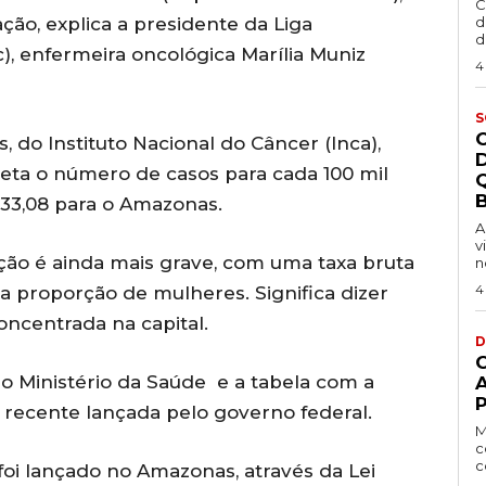
C
ção, explica a presidente da Liga
d
d
, enfermeira oncológica Marília Muniz
4
S
 do Instituto Nacional do Câncer (Inca),
jeta o número de casos para cada 100 mil
B
e 33,08 para o Amazonas.
A
v
ção é ainda mais grave, com uma taxa bruta
n
4
a proporção de mulheres. Significa dizer
oncentrada na capital.
D
o Ministério da Saúde e a tabela com a
P
 recente lançada pelo governo federal.
M
c
c
oi lançado no Amazonas, através da Lei