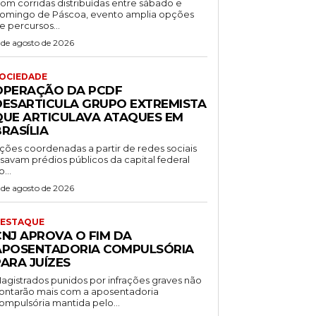
om corridas distribuídas entre sábado e
omingo de Páscoa, evento amplia opções
e percursos...
 de agosto de 2026
OCIEDADE
OPERAÇÃO DA PCDF
DESARTICULA GRUPO EXTREMISTA
QUE ARTICULAVA ATAQUES EM
RASÍLIA
ções coordenadas a partir de redes sociais
isavam prédios públicos da capital federal
o...
 de agosto de 2026
ESTAQUE
CNJ APROVA O FIM DA
APOSENTADORIA COMPULSÓRIA
ARA JUÍZES
agistrados punidos por infrações graves não
ontarão mais com a aposentadoria
ompulsória mantida pelo...