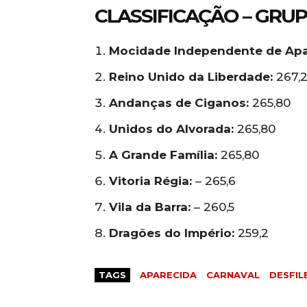
CLASSIFICAÇÃO – GRUP
Mocidade Independente de Apa
Reino Unido da Liberdade:
267,
Andanças de Ciganos:
265,80
Unidos do Alvorada:
265,80
A Grande Família:
265,80
Vitoria Régia:
– 265,6
Vila da Barra:
– 260,5
Dragões do Império:
259,2
TAGS
APARECIDA
CARNAVAL
DESFIL