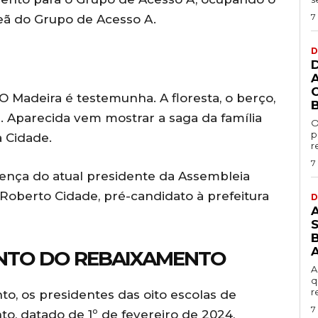
7
ã do Grupo de Acesso A.
D
O Madeira é testemunha. A floresta, o berço,
e. Aparecida vem mostrar a saga da família
O
p
a Cidade.
r
7
sença do atual presidente da Assembleia
Roberto Cidade, pré-candidato à prefeitura
D
B
NTO DO REBAIXAMENTO
A
q
r
nto, os presidentes das oito escolas de
7
 datado de 1º de fevereiro de 2024,