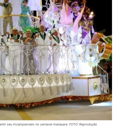
antir seu tricampeonato no carnaval manauara. FOTO: Reprodução