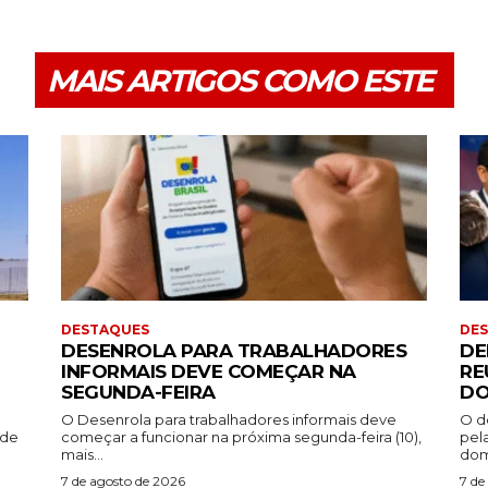
MAIS ARTIGOS COMO ESTE
DESTAQUES
DE
DESENROLA PARA TRABALHADORES
DE
INFORMAIS DEVE COMEÇAR NA
RE
SEGUNDA-FEIRA
DO
O Desenrola para trabalhadores informais deve
O d
ade
começar a funcionar na próxima segunda-feira (10),
pel
mais...
dom
7 de agosto de 2026
7 de