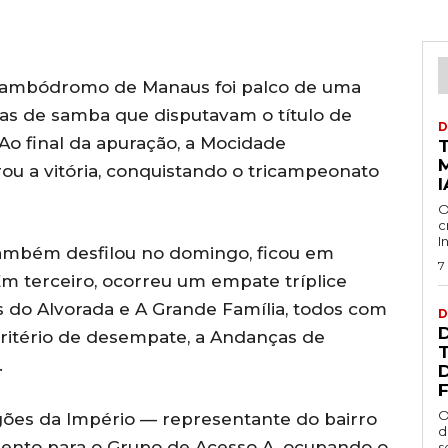
Sambódromo de Manaus foi palco de uma
las de samba que disputavam o título de
D
o final da apuração, a Mocidade
u a vitória, conquistando o tricampeonato
I
O
c
I
também desfilou no domingo, ficou em
7
m terceiro, ocorreu um empate tríplice
 do Alvorada e A Grande Família, todos com
D
critério de desempate, a Andanças de
.
F
O
agões da Império — representante do bairro
d
mento para o Grupo de Acesso A, ocupando o
s