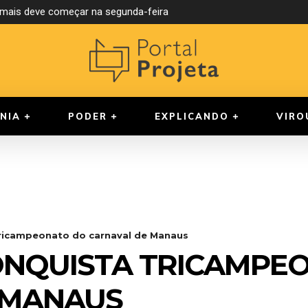
mais deve começar na segunda-feira
 reúne cinco candidatos neste domingo na Band Amazonas
NIA
PODER
EXPLICANDO
VIRO
tricampeonato do carnaval de Manaus
ONQUISTA TRICAMPE
 MANAUS