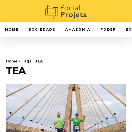
HOME
SOCIEDADE
AMAZÔNIA
PODER
E
Home
Tags
TEA
TEA