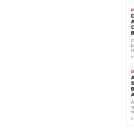
D
O
p
r
7
D
B
A
q
r
7