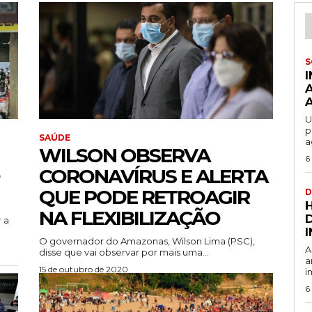
S
U
p
SAÚDE
a
WILSON OBSERVA
6
CORONAVÍRUS E ALERTA
QUE PODE RETROAGIR
D
NA FLEXIBILIZAÇÃO
 a
O governador do Amazonas, Wilson Lima (PSC),
A
disse que vai observar por mais uma...
a
15 de outubro de 2020
i
6