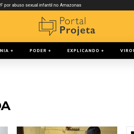
 por abuso sexual infantil no Amazonas
NIA
PODER
EXPLICANDO
VIRO
DA