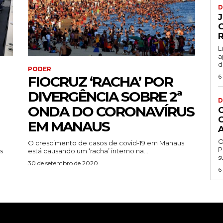
D
L
a
d
PODER
6
FIOCRUZ ‘RACHA’ POR
DIVERGÊNCIA SOBRE 2ª
D
ONDA DO CORONAVÍRUS
EM MANAUS
O
O crescimento de casos de covid-19 em Manaus
P
s
está causando um ‘racha’ interno na...
s
30 de setembro de 2020
6