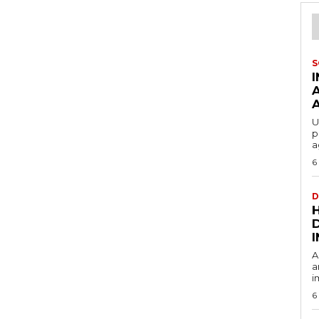
S
U
p
a
6
D
A
a
i
6