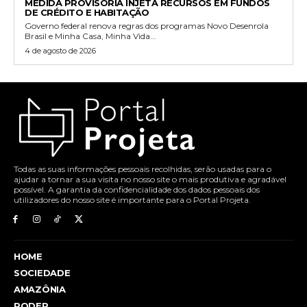
MEDIDA PROVISÓRIA INJETA RECURSOS EM FUNDOS
DE CRÉDITO E HABITAÇÃO
Governo federal renova regras dos programas Novo Desenrola
Brasil e Minha Casa, Minha Vida...
4 de agosto de 2026
Todas as suas informações pessoais recolhidas, serão usadas para o
ajudar a tornar a sua visita no nosso site o mais produtiva e agradável
possível. A garantia da confidencialidade dos dados pessoais dos
utilizadores do nosso site é importante para o Portal Projeta.
HOME
SOCIEDADE
AMAZÔNIA
PODER